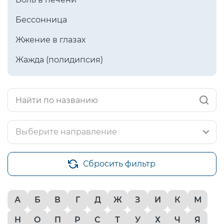
Бессонница
Жжение в глазах
Жажда (полидипсия)
Выберите направление
Сбросить фильтр
А
Б
В
Г
Д
Ж
З
И
К
М
Н
О
П
Р
С
Т
У
Х
Ч
Я