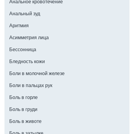
Тонизация
– тоники без спирта, нормализующие pH кожи.
Анальное кровотечение
Увлажнение
– легкие гелевые текстуры, содержащие
Анальный зуд
гиалуроновую кислоту.
Аритмия
Маски
.
Асимметрия лица
Бессонница
Бледность кожи
Боли в молочной железе
Боли в пальцах рук
Боль в горле
Боль в груди
Боль в животе
Боль в затылке