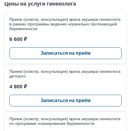
Цены на услуги гинеколога
Аугментация точки G
Биоревитализация (увлажнение) вульвы и влагалища
Прием (осмотр, консультация) врача акушера-гинеколога
в рамках программы ведения нормально протекающей
Введение влагалищного пессария
беременности.
Ведение беременности 3 триместр
6 600 ₽
Взятие биопсии шейки матки
Записаться на приём
Горячие обертывание
Детский гинеколог
Прием (осмотр, консультация) врача акушера-гинеколога
Дефлорация
детского
4 900 ₽
Интимная контурная пластика
Коррекция возрастных изменений в области гениталий
Записаться на приём
Лазерная деструкция эктопии шейки матки
Лечение вульвовагинальной атрофии
Прием (осмотр, консультация) врача акушера-гинеколога
по программе планирования беременности.
Лечение вульводинии