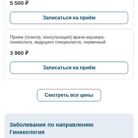
5 500 ₽
Лечение диспареунии
Лечение послеродового растяжения мышц влагалища
Записаться на приём
Лечение стрессового недержания мочи легкой и средней
степени
Прием (осмотр, консультация) врача-акушера-
гинеколога, ведущего специалиста, первичный
Лечение хронических вагинитов
3 960 ₽
Лечение хронических циститов
Медикаментозное прерывание беременности
Записаться на приём
Плазмолифтинг интимной зоны
Плазмотерапия шейки матки
Смотреть все цены
Постановка ВМС
Программа «Ведение нормально протекающей
беременности»
Заболевания по направлению
Программа «Планирование беременности»
Гинекология