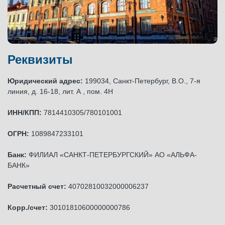
Реквизиты
Юридический адрес:
199034, Санкт-Петербург, В.О., 7-я
линия, д. 16-18, лит. А , пом. 4Н
ИНН/КПП:
7814410305/780101001
ОГРН:
1089847233101
Банк:
ФИЛИАЛ «САНКТ-ПЕТЕРБУРГСКИЙ» АО «АЛЬФА-
БАНК»
Расчетный счет:
40702810032000006237
Корр./счет:
30101810600000000786