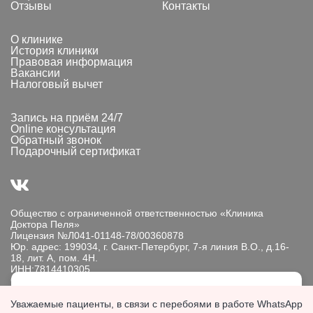
Отзывы
Контакты
О клинике
История клиники
Правовая информация
Вакансии
Налоговый вычет
Запись на приём 24/7
Online консультация
Обратный звонок
Подарочный сертификат
Общество с ограниченной ответственностью «Клиника
Доктора Пеля»
Лицензия №Л041-01148-78/00360878
Юр. адрес: 199034, г. Санкт-Петербург, 7-я линия В.О., д.16-
18, лит. А, пом. 4Н.
ИНН:7814410305
ОГРН: 1089847233101
Мы обрабатываем файлы cookie, чтобы улучшить работу
Информация, представленная на сайте, носит исключительно
Уважаемые пациенты, в связи с перебоями в работе WhatsApp
сайта. Продолжая пользоваться сайтом, вы