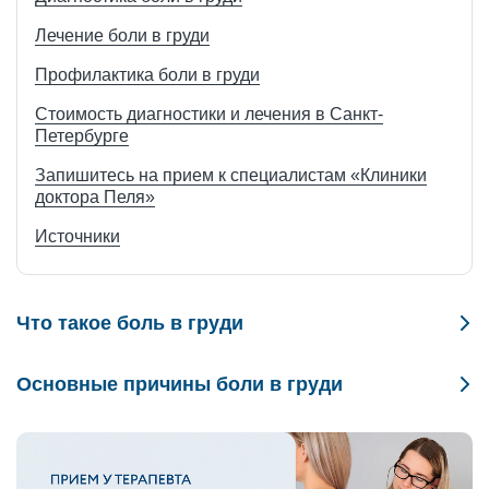
Лечение боли в груди
Профилактика боли в груди
Стоимость диагностики и лечения в Санкт-
Петербурге
Запишитесь на прием к специалистам «Клиники
доктора Пеля»
Источники
Что такое боль в груди
Под болью в груди понимают любые неприятные или
Основные причины боли в груди
болезненные ощущения в зоне грудной клетки,
локализующиеся от ключиц до нижних ребер по передней и
Современные клинические рекомендации и профильные
боковым поверхностям тела. Сюда включены:
научные исследования выделяют множество факторов,
провоцирующих боль в груди. Для удобства рассмотрим их по
Резкая боль в груди (острая, внезапная).