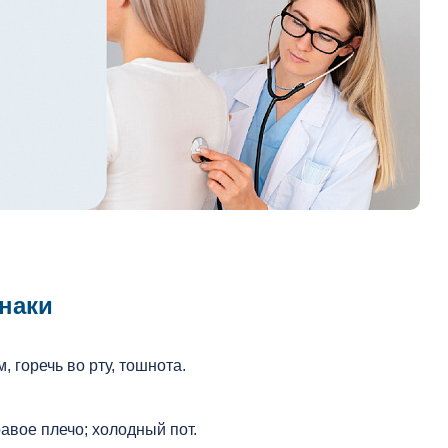
наки
горечь во рту, тошнота.
равое плечо; холодный пот.