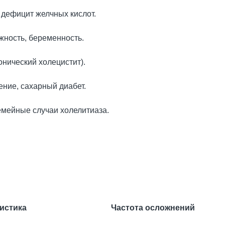
 дефицит желчных кислот.
жность, беременность.
нический холецистит).
ние, сахарный диабет.
емейные случаи холелитиаза.
истика
Частота осложнений