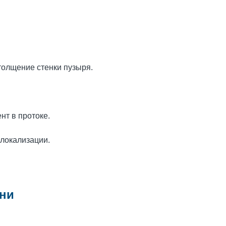
толщение стенки пузыря.
т в протоке.
локализации.
зни