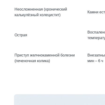
Неосложненная (хронический
Камни ес
калькулёзный холецистит)
Воспалени
Острая
температу
Приступ желчнокаменной болезни
Внезапный
(печеночная колика)
мин – 6 ч