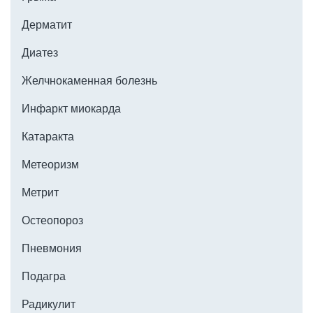
кератолитиками: агрессивные скрабы
Дерматит
травмируют кожу и усугубляют
воспаление.
Диатез
Желчнокаменная болезнь
Инфаркт миокарда
Катаракта
Метеоризм
Метрит
Остеопороз
Пневмония
Подагра
Радикулит