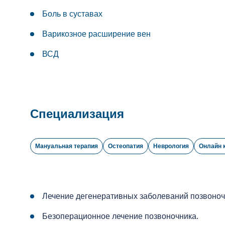
Боль в суставах
Варикозное расширение вен
ВСД
Специализация
Мануальная терапия
Остеопатия
Неврология
Онлайн 
Лечение дегенеративных заболеваний позвоночн
Безоперационное лечение позвоночника.