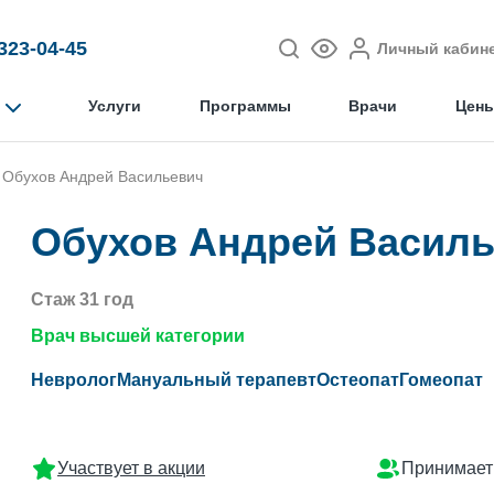
 323-04-45
Личный кабин
Услуги
Программы
Врачи
Цен
Обухов Андрей Васильевич
Обухов Андрей Васил
Стаж 31 год
Врач высшей категории
Невролог
Мануальный терапевт
Остеопат
Гомеопат
Участвует в акции
Принимает