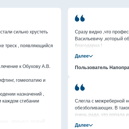
стали сильно хрустеть 
Сразу видно ,что профес
Васильевичу ,который об
же треск , появляющийся 
благодарна !

лечение к Обухову А.В.

Пользователь Напопра
фтинг, гомеопатию и 
юдении назначений , 
и каждом сгибании 
Слегла с межреберной не
обезболивающих. В таком
очень рада, что попала и
ни - процесс долгий . 
день, боли стали стихать
нимаю препараты и 
нет. Андрей Васильевич о