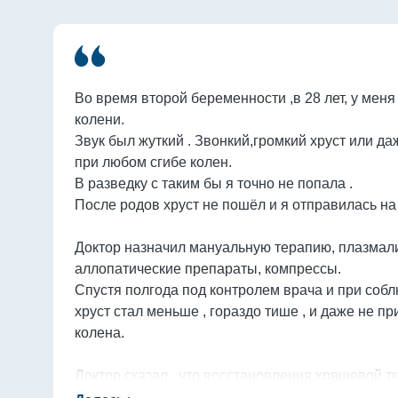
Во время второй беременности ,в 28 лет, у меня 
колени.

Звук был жуткий . Звонкий,громкий хруст или да
при любом сгибе колен.

В разведку с таким бы я точно не попала .

После родов хруст не пошёл и я отправилась на 
Доктор назначил мануальную терапию, плазмали
аллопатические препараты, компрессы.

Спустя полгода под контролем врача и при собл
хруст стал меньше , гораздо тише , и даже не пр
колена.

Доктор сказал , что восстановления хрящевой тка
Поэтому я все еще следую рекомендациям , при