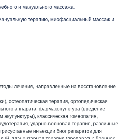
чебного и мануального массажа.
 мануальную терапию, миофасциальный массаж и
методы лечения, направленные на восстановление
и), остеопатическая терапия, ортопедическая
ьного аппарата, фармакопунктура (введение
 акупунктуры), классическая гомеопатия,
ирудотерапия, ударно-волновая терапия, различные
утрисуставные инъекции биопрепаратов для
илий, плацентарная терапия (препараты: Лаеннек,