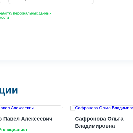
работку персональных данных
ности
ции
в Павел Алексеевич
Сафронова Ольга
Владимировна
й специалист