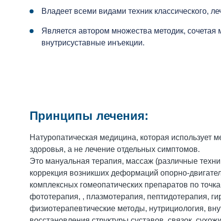
Владеет всеми видами техник классического, ле
Является автором множества методик, сочетая
внутрисуставные инъекции.
Принципы лечения:
Натуропатическая медицина, которая использует 
здоровья, а не лечение отдельных симптомов.
Это мануальная терапия, массаж (различные техник
коррекция возникших деформаций опорно-двигател
комплексных гомеопатических препаратов по точкам
фототерапия, , плазмотерапия, пептидотерапия, г
физиотерапевтические методы, нутрициология, вн
восстановления структуры суставов, связок, сухож