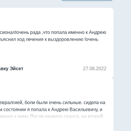
сионал!очень рада ,что попала именно к Андрею 
К
ъяснил ход лечения к выздоровлению !очень 
о
с
п
в
м
вку Эйсет
27.08.2022
в
р
у
С
вралгией, боли были очень сильные. сидела на 
 состоянии я попала к Андрею Васильевичу, и 
менно к нему. После первого сеанса, на второй 
! После третьего сеанса боли почти сошли на 
чень грамотный и чуткий доктор, который 