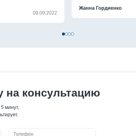
творит чудеса, в чем уб
Жанна Гордиенко
09.09.2022
Отдельно хочу отметить 
и отзывчивые.
у на консультацию
5 минут,
ьтирует.