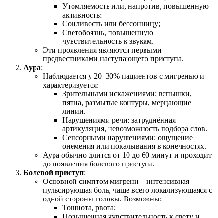
Утомляемость или, напротив, повышенную
активность;
Сонливость или бессонницу;
Светобоязнь, повышенную
чувствительность к звукам.
Эти проявления являются первыми
предвестниками наступающего приступа.
Аура
:
Наблюдается у 20–30% пациентов с мигренью и
характеризуется:
Зрительными искажениями: вспышки,
пятна, размытые контуры, мерцающие
линии.
Нарушениями речи: затруднённая
артикуляция, невозможность подбора слов.
Сенсорными нарушениями: ощущение
онемения или покалывания в конечностях.
Аура обычно длится от 10 до 60 минут и проходит
до появления болевого приступа.
Болевой приступ
:
Основной симптом мигрени – интенсивная
пульсирующая боль, чаще всего локализующаяся с
одной стороны головы. Возможны:
Тошнота, рвота;
Повышенная чувствительность к свету и