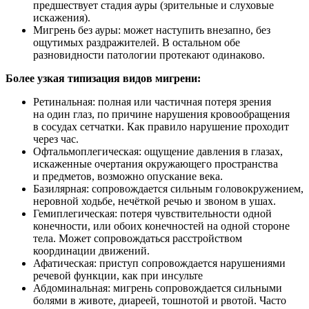
предшествует стадия ауры (зрительные и слуховые
искажения).
Мигрень без ауры: может наступить внезапно, без
ощутимых раздражителей. В остальном обе
разновидности патологии протекают одинаково.
Более узкая типизация видов мигрени:
Ретинальная: полная или частичная потеря зрения
на один глаз, по причине нарушения кровообращения
в сосудах сетчатки. Как правило нарушение проходит
через час.
Офтальмоплегическая: ощущение давления в глазах,
искаженные очертания окружающего пространства
и предметов, возможно опускание века.
Базилярная: сопровождается сильным головокружением,
неровной ходьбе, нечёткой речью и звоном в ушах.
Гемиплегическая: потеря чувствительности одной
конечности, или обоих конечностей на одной стороне
тела. Может сопровождаться расстройством
координации движений.
Афатическая: приступ сопровождается нарушениями
речевой функции, как при инсульте
Абдоминальная: мигрень сопровождается сильными
болями в животе, диареей, тошнотой и рвотой. Часто