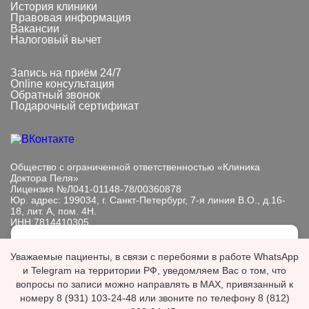
История клиники
Правовая информация
Вакансии
Налоговый вычет
Запись на приём 24/7
Online консультация
Обратный звонок
Подарочный сертификат
Общество с ограниченной ответственностью «Клиника
Доктора Пеля»
Лицензия №Л041-01148-78/00360878
Юр. адрес: 199034, г. Санкт-Петербург, 7-я линия В.О., д.16-
18, лит. А, пом. 4Н.
ИНН:7814410305
ОГРН: 1089847233101
Мы обрабатываем файлы cookie, чтобы улучшить работу
Информация, представленная на сайте, носит исключительно
Уважаемые пациенты, в связи с перебоями в работе WhatsApp
сайта. Продолжая пользоваться сайтом, вы
информационный характер. Размещенная на сайте
и Telegram на территории РФ, уведомляем Вас о том, что
выражаете
согласие с политикой
информация не является публичной офертой, подлежит
вопросы по записи можно направлять в MAX, привязанный к
обработки персональных данных
.
изменению юр. лицом в одностороннем порядке.
номеру 8 (931) 103-24-48 или звоните по телефону 8 (812)
Если вы хотите запретить обработку файлов cookie,
ИМЕЮТСЯ ПРОТИВОПОКАЗАНИЯ. НЕОБХОДИМА