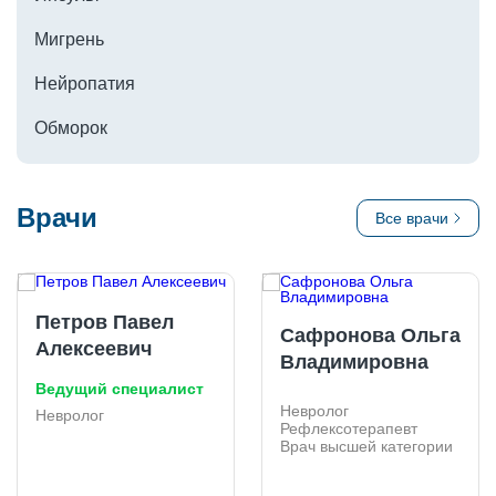
Мигрень
Клиника Доктора Пеля — то самое место, где вы найдете
такого врача, и вам больше не придется переживать о том, к
Нейропатия
кому обратиться по возникшему вопросу о вашем здоровье
или здоровье ваших детей и родителей.
Обморок
Врачи
Все врачи
Петров Павел
Сафронова Ольга
Алексеевич
Владимировна
Ведущий специалист
Невролог
Невролог
Рефлексотерапевт
Врач высшей категории