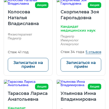
Акция
Акция
Колосова
Скорпилева Зоя
Наталья
Гарольдовна
Владиславна
Кандидат
медицинских наук
Физиотерапевт
Педиатр
Педиатр
Иммунолог
Аллерголог
Стаж 34 года
Стаж 41 год
5 отзывов
Записаться на
Записаться на
приём
приём
Акция
Акция
Тарасова Лариса
Ульянова Инна
Анатольевна
Владимировна
Кандидат