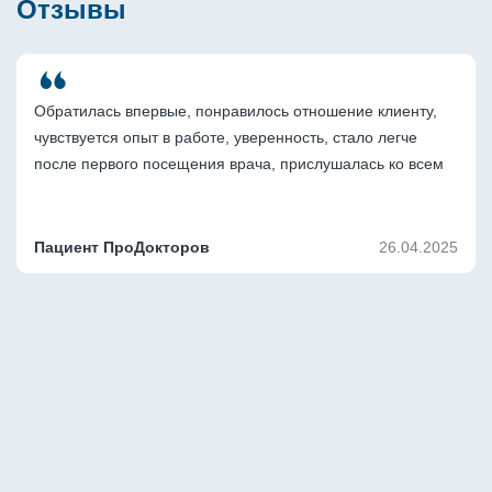
Отзывы
Обратилась впервые, понравилось отношение клиенту, 
чувствуется опыт в работе, уверенность, стало легче 
после первого посещения врача, прислушалась ко всем 
рекомендациям врача. По назначению: приобрела все 
лекарства, записалась на повторное посещение и 
рентген пазух. Спасибо.
Пациент ПроДокторов
26.04.2025