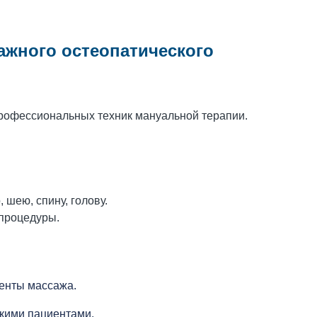
ажного остеопатического
рофессиональных техник мануальной терапии.
 шею, спину, голову.
процедуры.
менты массажа.
ькими пациентами.