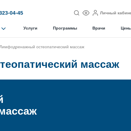
 323-04-45
Личный кабин
Услуги
Программы
Врачи
Цен
Лимфодренажный остеопатический массаж
еопатический массаж
й
 массаж