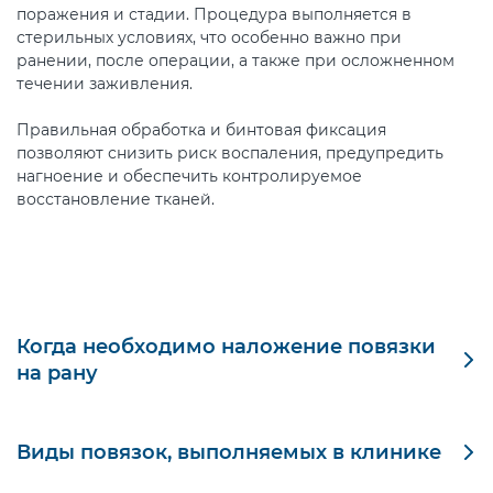
поражения и стадии. Процедура выполняется в
стерильных условиях, что особенно важно при
ранении, после операции, а также при осложненном
течении заживления.
Правильная обработка и бинтовая фиксация
позволяют снизить риск воспаления, предупредить
нагноение и обеспечить контролируемое
восстановление тканей.
Когда необходимо наложение повязки
на рану
Наложение повязки требуется не только при острых
травмах, но и в процессе лечения, а также на этапе
Виды повязок, выполняемых в клинике
восстановления. Неправильные или простейшие
повязки, выполненные без соблюдения медицинских