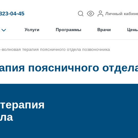
 323-04-45
Личный кабин
Услуги
Программы
Врачи
Цен
-волновая терапия поясничного отдела позвоночника
апия поясничного отдел
 терапия
ела