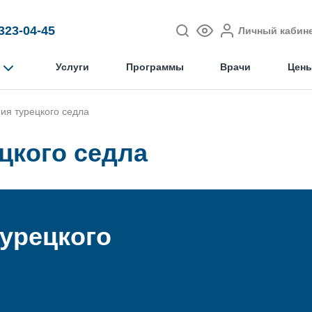
 323-04-45
Личный кабин
Услуги
Программы
Врачи
Цен
ия турецкого седла
цкого седла
урецкого