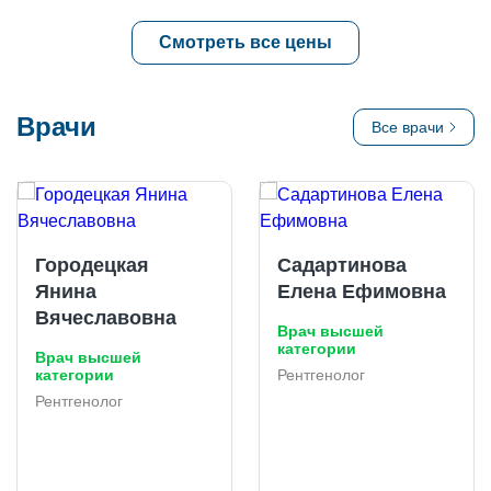
Смотреть все цены
Врачи
Все врачи
Городецкая
Садартинова
Янина
Елена Ефимовна
Вячеславовна
Врач высшей
категории
Врач высшей
категории
Рентгенолог
Рентгенолог