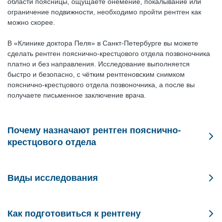
области поясницы, ощущаете онемение, покалывание или
ограничение подвижности, необходимо пройти рентген как
можно скорее.
В «Клинике доктора Пеля» в Санкт-Петербурге вы можете
сделать рентген пояснично-крестцового отдела позвоночника
платно и без направления. Исследование выполняется
быстро и безопасно, с чётким рентгеновским снимком
пояснично-крестцового отдела позвоночника, а после вы
получаете письменное заключение врача.
Почему назначают рентген пояснично-
крестцового отдела
Боли в пояснице при любом движении: ходьбе, подъеме по
лестнице или наклоне вперед.
Виды исследования
Искривления или нестабильность позвоночника: подозрение
Стандартная рентгенография: две проекции (прямая и
на смещение позвонков, спондилолистез или врожденные
боковая) дают общий обзор состояния позвонков L1–S5 и
Как подготовиться к рентгену
аномалии.
крестца.