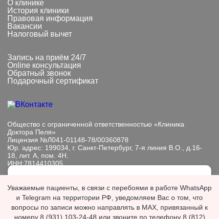
О клинике
История клиники
Правовая информация
Вакансии
Налоговый вычет
Запись на приём 24/7
Online консультация
Обратный звонок
Подарочный сертификат
Общество с ограниченной ответственностью «Клиника
Доктора Пеля»
Лицензия №Л041-01148-78/00360878
Юр. адрес: 199034, г. Санкт-Петербург, 7-я линия В.О., д.16-
18, лит. А, пом. 4Н.
ИНН:7814410305
ОГРН: 1089847233101
Мы обрабатываем файлы cookie, чтобы улучшить работу
Информация, представленная на сайте, носит исключительно
Уважаемые пациенты, в связи с перебоями в работе WhatsApp
сайта. Продолжая пользоваться сайтом, вы
информационный характер. Размещенная на сайте
и Telegram на территории РФ, уведомляем Вас о том, что
выражаете
согласие с политикой
информация не является публичной офертой, подлежит
вопросы по записи можно направлять в MAX, привязанный к
обработки персональных данных
.
изменению юр. лицом в одностороннем порядке.
номеру 8 (931) 103-24-48 или звоните по телефону 8 (812)
Если вы хотите запретить обработку файлов cookie,