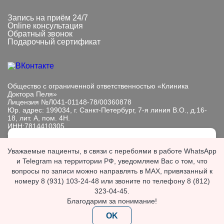
Запись на приём 24/7
Online консультация
Обратный звонок
Подарочный сертификат
Общество с ограниченной ответственностью «Клиника
Доктора Пеля»
Лицензия №Л041-01148-78/00360878
Юр. адрес: 199034, г. Санкт-Петербург, 7-я линия В.О., д.16-
18, лит. А, пом. 4Н.
ИНН:7814410305
ОГРН: 1089847233101
Мы обрабатываем файлы cookie, чтобы улучшить работу
Информация, представленная на сайте, носит исключительно
Уважаемые пациенты, в связи с перебоями в работе WhatsApp
сайта. Продолжая пользоваться сайтом, вы
информационный характер. Размещенная на сайте
и Telegram на территории РФ, уведомляем Вас о том, что
выражаете
согласие с политикой
информация не является публичной офертой, подлежит
вопросы по записи можно направлять в MAX, привязанный к
обработки персональных данных
.
изменению юр. лицом в одностороннем порядке.
номеру 8 (931) 103-24-48 или звоните по телефону 8 (812)
Если вы хотите запретить обработку файлов cookie,
ИМЕЮТСЯ ПРОТИВОПОКАЗАНИЯ. НЕОБХОДИМА
отключите cookie в настройках вашего браузера.
323-04-45.
КОНСУЛЬТАЦИЯ СПЕЦИАЛИСТА.
Благодарим за понимание!
OK
© 2026 «Клиника доктора Пеля». Все права защищены.
OK