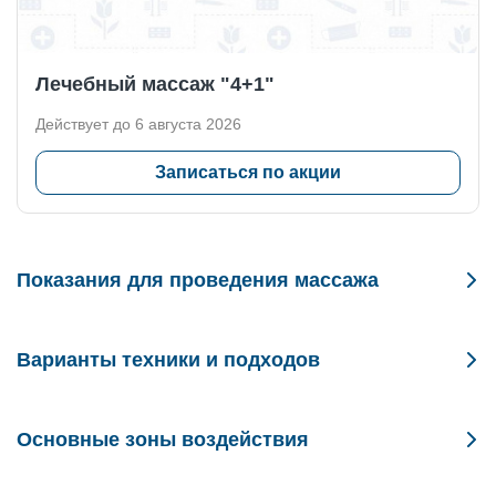
Лечебный массаж "4+1"
Действует до 6 августа 2026
Записаться по акции
Показания для проведения массажа
Такая процедура рекомендована при:
Варианты техники и подходов
болях и ощущении тяжести в голенях, ступнях, области
пальцев;
Существует несколько направлений, в зависимости от задачи:
Основные зоны воздействия
Лечебный массаж с акцентом на работу с глубокими
первых признаках варикоза или склонности к венозной
мышцами и сухожилиями;
недостаточности;
Проработка включает: