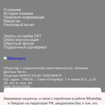
О клинике
История клиники
Правовая информация
Вакансии
Налоговый вычет
Запись на приём 24/7
Online консультация
Обратный звонок
Подарочный сертификат
Общество с ограниченной ответственностью «Клиника
Доктора Пеля»
Лицензия №Л041-01148-78/00360878
Юр. адрес: 199034, г. Санкт-Петербург, 7-я линия В.О., д.16-
18, лит. А, пом. 4Н.
ИНН:7814410305
ОГРН: 1089847233101
Мы обрабатываем файлы cookie, чтобы улучшить работу
Информация, представленная на сайте, носит исключительно
Уважаемые пациенты, в связи с перебоями в работе WhatsApp
сайта. Продолжая пользоваться сайтом, вы
информационный характер. Размещенная на сайте
и Telegram на территории РФ, уведомляем Вас о том, что
выражаете
согласие с политикой