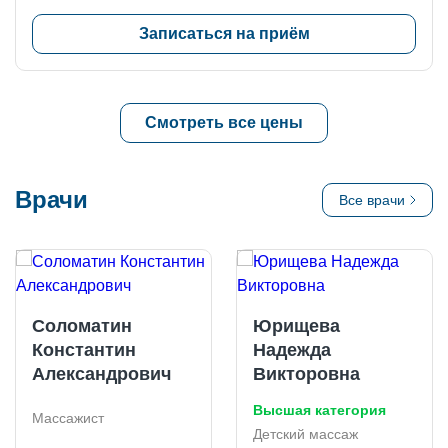
Записаться на приём
Смотреть все цены
Врачи
Все врачи
Акция
Соломатин
Ю
Константин
Н
Александрович
В
Вы
Массажист
Де