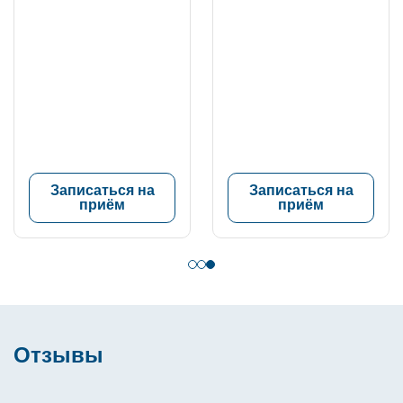
ожка Дарья
ладимировна
ассажист
таж 2 года
Записаться на
Записаться на
приём
приём
Отзывы