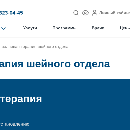
 323-04-45
Личный кабин
Услуги
Программы
Врачи
Цен
-волновая терапия шейного отдела
апия шейного отдела
 терапия
сстановлению