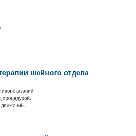
я
терапии шейного отдела
тивопоказаний.
д процедурой.
ь движений.