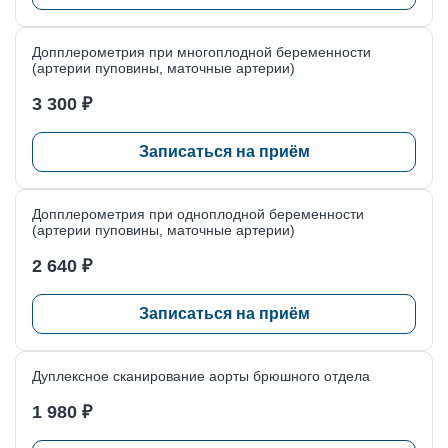
Запишитесь на УЗИ желчного пузыря и протоков в «Клинике
доктора Пеля», чтобы получить точную и своевременную
Допплерометрия при многоплодной беременности
(артерии пуповины, маточные артерии)
диагностику. Мы обеспечим профессиональный подход,
комфорт и надёжность медицинского заключения.
3 300 ₽
Записаться на приём
Допплерометрия при одноплодной беременности
(артерии пуповины, маточные артерии)
2 640 ₽
Записаться на приём
Дуплексное сканирование аорты брюшного отдела
1 980 ₽