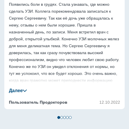
Появились боли в грудях. Стала узнавать, где можно 
сделать УЗИ. Коллега порекомендовала записаться к 
Сергею Сергеевичу. Так как её дочь уже обращалась к 
нему, отзывы о нем были хорошие. Пришла в 
назначенный день, по записи. Меня встретил врач с 
доброй, открытой улыбкой. Конечно УЗИ молочных желез 
для меня деликатная тема. Но Сергею Сергеевичу я 
доверилась, так как сразу почувствовала высокий 
профессионализм, видно что человек любит свою работу. 
Конечно же по УЗИ он увидел отклонения от нормы, но 
тут же успокоил, что все будет хорошо. Это очень важно, 
когда врач грамотно может преподнести информацию 
сразу на месте, чтобы пациент не впадал в панику. 
Вообщем я довольна, выполнила все рекомендации. Жду 
результатов, чтобы начать лечение.
Пользователь Продокторов
12.10.2022