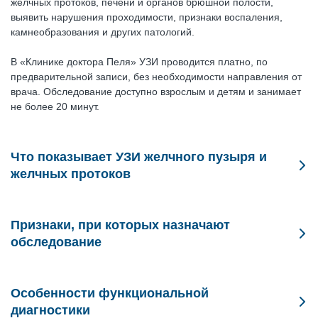
желчных протоков, печени и органов брюшной полости,
выявить нарушения проходимости, признаки воспаления,
камнеобразования и других патологий.
В «Клинике доктора Пеля» УЗИ проводится платно, по
предварительной записи, без необходимости направления от
врача. Обследование доступно взрослым и детям и занимает
не более 20 минут.
Что показывает УЗИ желчного пузыря и
желчных протоков
УЗИ желчного пузыря и протоков применяется при
подозрении на:
Признаки, при которых назначают
обследование
острый или хронический холецистит;
Записаться на УЗИ желчного пузыря и протоков
рекомендуется при наличии следующих симптомов:
наличие камней (желчнокаменную болезнь);
Особенности функциональной
диагностики
боли в правом подреберье;