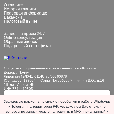
О клинике
История клиники
Правовая информация
Вакансии
Налоговый вычет
Запись на приём 24/7
Online консультация
Обратный звонок
Подарочный сертификат
Общество с ограниченной ответственностью «Клиника
Доктора Пеля»
Лицензия №Л041-01148-78/00360878
Юр. адрес: 199034, г. Санкт-Петербург, 7-я линия В.О., д.16-
18, лит. А, пом. 4Н.
ИНН:7814410305
ОГРН: 1089847233101
Мы обрабатываем файлы cookie, чтобы улучшить работу
Информация, представленная на сайте, носит исключительно
Уважаемые пациенты, в связи с перебоями в работе WhatsApp
сайта. Продолжая пользоваться сайтом, вы
информационный характер. Размещенная на сайте
и Telegram на территории РФ, уведомляем Вас о том, что
выражаете
согласие с политикой
информация не является публичной офертой, подлежит
вопросы по записи можно направлять в MAX, привязанный к
обработки персональных данных
.
изменению юр. лицом в одностороннем порядке.