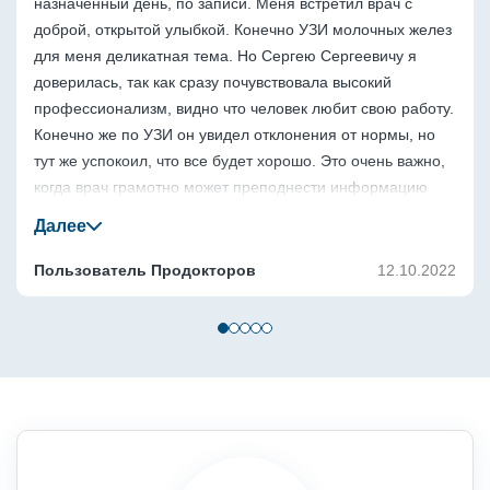
назначенный день, по записи. Меня встретил врач с 
доброй, открытой улыбкой. Конечно УЗИ молочных желез 
для меня деликатная тема. Но Сергею Сергеевичу я 
доверилась, так как сразу почувствовала высокий 
профессионализм, видно что человек любит свою работу. 
Конечно же по УЗИ он увидел отклонения от нормы, но 
тут же успокоил, что все будет хорошо. Это очень важно, 
когда врач грамотно может преподнести информацию 
сразу на месте, чтобы пациент не впадал в панику. 
Вообщем я довольна, выполнила все рекомендации. Жду 
результатов, чтобы начать лечение.
Пользователь Продокторов
12.10.2022