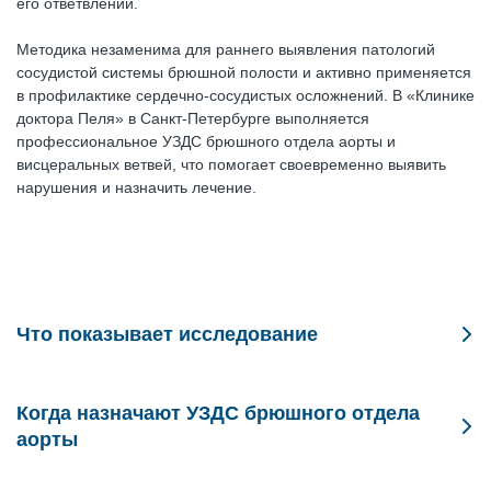
его ответвлений.
Методика незаменима для раннего выявления патологий
сосудистой системы брюшной полости и активно применяется
в профилактике сердечно-сосудистых осложнений. В «Клинике
доктора Пеля» в Санкт-Петербурге выполняется
профессиональное УЗДС брюшного отдела аорты и
висцеральных ветвей, что помогает своевременно выявить
нарушения и назначить лечение.
Что показывает исследование
С помощью дуплексного сканирования брюшного отдела
аорты врач получает полную информацию о состоянии сосуда
Когда назначают УЗДС брюшного отдела
и его ветвей.
аорты
Диагностика позволяет:
УЗДС брюшного отдела аорты может быть рекомендовано в