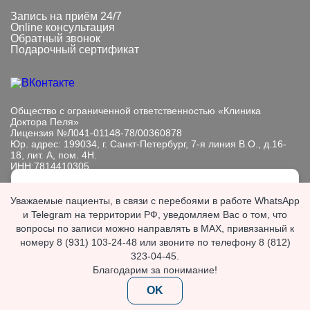
Запись на приём 24/7
Online консультация
Обратный звонок
Подарочный сертификат
Общество с ограниченной ответственностью «Клиника
Доктора Пеля»
Лицензия №Л041-01148-78/00360878
Юр. адрес: 199034, г. Санкт-Петербург, 7-я линия В.О., д.16-
18, лит. А, пом. 4Н.
ИНН:7814410305
ОГРН: 1089847233101
Мы обрабатываем файлы cookie, чтобы улучшить работу
Информация, представленная на сайте, носит исключительно
Уважаемые пациенты, в связи с перебоями в работе WhatsApp
сайта. Продолжая пользоваться сайтом, вы
информационный характер. Размещенная на сайте
и Telegram на территории РФ, уведомляем Вас о том, что
выражаете
согласие с политикой
информация не является публичной офертой, подлежит
вопросы по записи можно направлять в MAX, привязанный к
обработки персональных данных
.
изменению юр. лицом в одностороннем порядке.
номеру 8 (931) 103-24-48 или звоните по телефону 8 (812)
Если вы хотите запретить обработку файлов cookie,
ИМЕЮТСЯ ПРОТИВОПОКАЗАНИЯ. НЕОБХОДИМА
отключите cookie в настройках вашего браузера.
323-04-45.
КОНСУЛЬТАЦИЯ СПЕЦИАЛИСТА.
Благодарим за понимание!
OK
© 2026 «Клиника доктора Пеля». Все права защищены.
OK