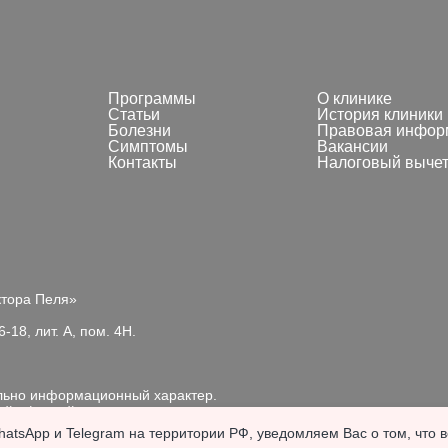
Программы
О клинике
Статьи
История клиники
Болезни
Правовая инфор
Симптомы
Вакансии
Контакты
Налоговый выче
ктора Пеля»
-18, лит. А, пом. 4Н.
ельно информационный характер.
ой офертой, подлежит
айта. Продолжая пользоваться сайтом, вы выражаете
atsApp и Telegram на территории РФ, уведомляем Вас о том, что 
согласие с п