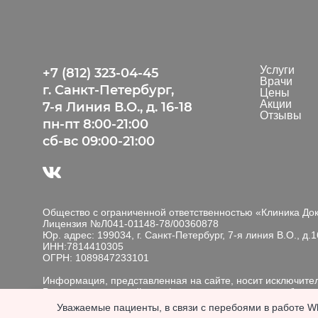
Услуги
+7 (812) 323-04-45
Врачи
г. Санкт-Петербург,
Цены
Акции
7-я Линия В.О., д. 16-18
Отзывы
пн-пт 8:00-21:00
сб-вс 09:00-21:00
Общество с ограниченной ответственностью «Клиника До
Лицензия №Л041-01148-78/00360878
Юр. адрес: 199034, г. Санкт-Петербург, 7-я линия В.О., д.16
ИНН:7814410305
ОГРН: 1089847233101
Информация, представленная на сайте, носит исключит
Размещенная на сайте информация не является публичн
изменению юр. лицом в одностороннем порядке.
Мы обрабатываем файлы cookie, чтобы улучшить работу с
Уважаемые пациенты, в связи с перебоями в работе Wh