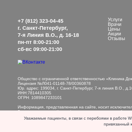
Услуги
+7 (812) 323-04-45
Врачи
г. Санкт-Петербург,
Цены
Акции
7-я Линия В.О., д. 16-18
Отзывы
пн-пт 8:00-21:00
сб-вс 09:00-21:00
Общество с ограниченной ответственностью «Клиника До
Лицензия №Л041-01148-78/00360878
Юр. адрес: 199034, г. Санкт-Петербург, 7-я линия В.О., д.16
ИНН:7814410305
ОГРН: 1089847233101
Информация, представленная на сайте, носит исключит
Размещенная на сайте информация не является публичн
изменению юр. лицом в одностороннем порядке.
Мы обрабатываем файлы cookie, чтобы улучшить работу с
Уважаемые пациенты, в связи с перебоями в работе Wh
Если вы хотите запретить
привязанный к
ИМЕЮТСЯ ПРОТИВОПОКАЗАНИЯ. НЕОБХОДИМА КОНС