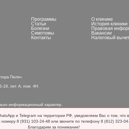
Программы
О клинике
Статьи
История клиники
Болезни
Правовая инфор
Симптомы
Вакансии
Контакты
Налоговый выче
ктора Пеля»
-18, лит. А, пом. 4Н.
ельно информационный характер.
ой офертой, подлежит
айта. Продолжая пользоваться сайтом, вы выражаете
atsApp и Telegram на территории РФ, уведомляем Вас о том, что 
согласие с п
 обработку файлов cookie, отключите cookie в настройках вашего б
 номеру 8 (931) 103-24-48 или звоните по телефону 8 (812) 323-04
УЛЬТАЦИЯ СПЕЦИАЛИСТА.
© 2026 «Клиника 
Благодарим за понимание!