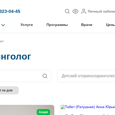
 323-04-45
Личный кабин
Услуги
Программы
Врачи
Цен
лог
нголог
Детский оториноларинголог
 на дом
Акция