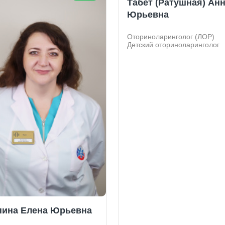
Табет (Ратушная) Ан
Юрьевна
Оториноларинголог (ЛОР)
Детский оториноларинголог
пина Елена Юрьевна