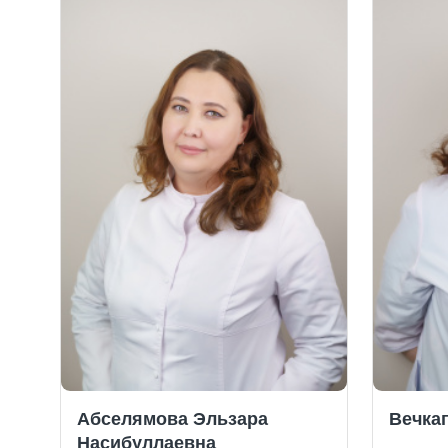
Абселямова Эльзара
Вечка
Насибуллаевна