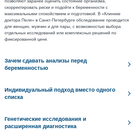
позволяют заранее оценить состояние организма,
скорректировать риски и подойти к беременности с
максимальными спокойствием и подготовкой. В «Клинике
доктора Пеля» в Санкт-Петербурге обследование проводится
для женщин, мужчин и для пары, с возможностью выбора
отдельных исследований или комплексных решений по
фиксированной цене.
Зачем сдавать анализы перед
беременностью
Обследование перед беременностью дает принципиальное
преимущество — время. Если какие-либо показатели требуют
Индивидуальный подход вместо одного
внимания, их можно скорректировать заранее, не откладывая
списка
планы и не сталкиваясь с ограничениями уже во время
беременности.
Важно понимать, что анализы при планировании
беременности не являются одинаковыми для всех. В
С практической точки зрения подготовка к беременности с
Генетические исследования и
«Клинике доктора Пеля» можно сдать как отдельные анализы
анализами позволяет:
расширенная диагностика
крови, так и выбрать специализированные программы — в
зависимости от возраста, анамнеза и репродуктивных планов.