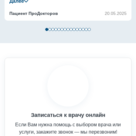
врач полностью опросила о жалобах и осмотрела. Уже 
посетил её вторично, и доктор проверила динамику. 
Пациент ПроДокторов
20.05.2025
Кроме того, она скорректировала подобранный курс. По 
моему мнению, такого специалиста, как Абселямова Э.Н. 
вполне можно посоветовать другим людям.
Записаться к врачу онлайн
Если Вам нужна помощь с выбором врача или
услуги, закажите звонок — мы перезвоним!