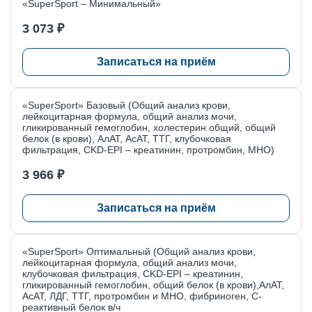
обратитесь в «Клинику доктора Пеля».
«SuperSport – Минимальный»
3 073 ₽
Записывайтесь на анализы при планировании беременности в
«Клинику доктора Пеля» в Санкт-Петербурге, чтобы начать
подготовку с уверенности и понимания.
Записаться на приём
«SuperSport» Базовый (Общий анализ крови,
лейкоцитарная формула, общий анализ мочи,
гликированный гемоглобин, холестерин общий, общий
белок (в крови), АлАТ, АсАТ, ТТГ, клубочковая
фильтрация, CKD-EPI – креатинин, протромбин, МНО)
3 966 ₽
Записаться на приём
«SuperSport» Оптимальный (Общий анализ крови,
лейкоцитарная формула, общий анализ мочи,
клубочковая фильтрация, CKD-EPI – креатинин,
гликированный гемоглобин, общий белок (в крови),АлАТ,
АсАТ, ЛДГ, ТТГ, протромбин и МНО, фибриноген, С-
реактивный белок в/ч