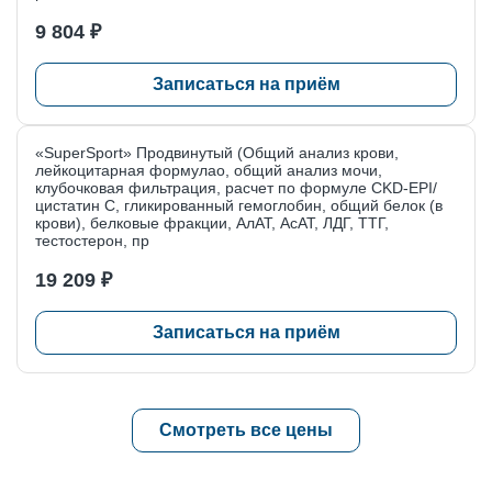
9 804 ₽
Записаться на приём
«SuperSport» Продвинутый (Общий анализ крови,
лейкоцитарная формулао, общий анализ мочи,
клубочковая фильтрация, расчет по формуле CKD-EPI/
цистатин С, гликированный гемоглобин, общий белок (в
крови), белковые фракции, АлАТ, АсАТ, ЛДГ, ТТГ,
тестостерон, пр
19 209 ₽
Записаться на приём
Смотреть все цены