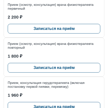
№ 3. С. 183–190.
Прием (осмотр, консультация) врача физиотерапевта
Как записаться к физиотерапевту?
— Онлайн или по
первичный
телефону «Клиники доктора Пеля».
2 200 ₽
Записаться на приём
Прием (осмотр, консультация) врача физиотерапевта
повторный
1 800 ₽
Записаться на приём
Прием, консультация гирудотерапевта (включая
постановку первой пиявки, перевязку)
1 960 ₽
Записаться на приём