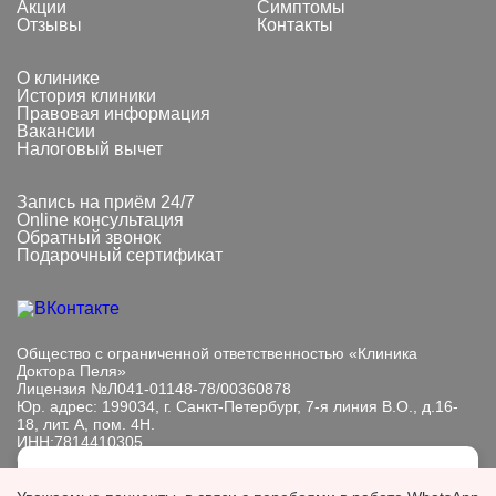
Акции
Симптомы
Отзывы
Контакты
О клинике
История клиники
Правовая информация
Вакансии
Налоговый вычет
Запись на приём 24/7
Online консультация
Обратный звонок
Подарочный сертификат
Общество с ограниченной ответственностью «Клиника
Доктора Пеля»
Лицензия №Л041-01148-78/00360878
Юр. адрес: 199034, г. Санкт-Петербург, 7-я линия В.О., д.16-
18, лит. А, пом. 4Н.
ИНН:7814410305
ОГРН: 1089847233101
Мы обрабатываем файлы cookie, чтобы улучшить работу
Информация, представленная на сайте, носит исключительно