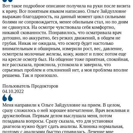
Вот такое подробное описание получила на руки после визита
к врачу. Все понятным языком написано. Ольге Зайдулловне
выражаю благодарность, на данный момент цикл сильными
болями не сопровождается, менее обильным стал, но по дням
не сдвинулся. На осмотре чувствовала себя комфортно,
никакой скованности. Понравилось, что осматривала врач
дотошно, но аккуратно, без резких движений, в общем не
грубая. Никак не ожидала, что осмотр будет настолько
внимательным и обширным, измерили рост, вес, давление,
осмотрела молочные железы, кожу, живот и плюс потом еще
на кресле осмотр был. На общение тоже приятная, спокойная,
все рассказала, прояснила, успокоила и заверила, что
серьезных проблем и отклонений нет, а моя проблема вполне
решаема. Так и произошло.
Пользователь Продокторов
04.10.2022
Меня направили к Ольге Зайдулловне на прием. В целом,
сразу сложилось о ней хорошее впечатление. Врач вежливая и
дружелюбная. Первым делом выслушала меня, потом
позадавала вопросы. Сразу сказала, что для установки
диагноза нужно будет сдать анализы. Клиника нормальная,
поэтому с анализами быстро справилась. Лечение мне