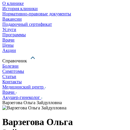
О клинике
История клиники
Нормативно-правовые документы
Вакансии
Подарочный сертификат
Услуги
Программы
Врачи
Цены
Акции
Справочник
Болезни
Симптомы
Статьи
Контакты
Медицинский центр
Врачи
Акушер-гинеколог
Варзегова Ольга Зайдулловна
Варзегова Ольга