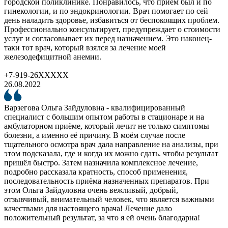
городской поликлинике. Понравилось, что прием был и по
гинекологии, и по эндокринологии. Врач помогает по сей
день наладить здоровье, избавиться от беспокоящих проблем.
Профессионально консультирует, предупреждает о стоимости
услуг и согласовывает их перед назначением. Это наконец-
таки тот врач, который взялся за лечение моей
железодефицитной анемии.
+7-919-26XXXXX
26.08.2022
Варзегова Ольга Зайдуловна - квалифицированный
специалист с большим опытом работы в стационаре и на
амбулаторном приёме, который лечит не только симптомы
болезни, а именно её причину. В моём случае после
тщательного осмотра врач дала направление на анализы, при
этом подсказала, где и когда их можно сдать. чтобы результат
пришёл быстро. Затем назначила комплексное лечение,
подробно рассказала кратность, способ применения,
последовательность приёма назначенных препаратов. При
этом Ольга Зайдуловна очень вежливый, добрый,
отзывчивый, внимательный человек, что является важными
качествами для настоящего врача! Лечение дало
положительный результат, за что я ей очень благодарна!