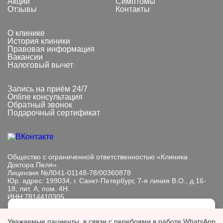
Акции
Симптомы
Отзывы
Контакты
О клинике
История клиники
Правовая информация
Вакансии
Налоговый вычет
Запись на приём 24/7
Online консультация
Обратный звонок
Подарочный сертификат
Общество с ограниченной ответственностью «Клиника
Доктора Пеля»
Лицензия №Л041-01148-78/00360878
Юр. адрес: 199034, г. Санкт-Петербург, 7-я линия В.О., д.16-
18, лит. А, пом. 4Н.
ИНН:7814410305
ОГРН: 1089847233101
Мы обрабатываем файлы cookie, чтобы улучшить работу
Информация, представленная на сайте, носит исключительно
Уважаемые пациенты, в связи с перебоями в работе WhatsApp
сайта. Продолжая пользоваться сайтом, вы