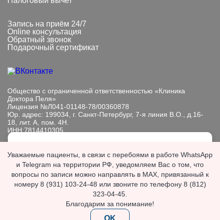
Налоговый вычет
Запись на приём 24/7
Online консультация
Обратный звонок
Подарочный сертификат
Общество с ограниченной ответственностью «Клиника
Доктора Пеля»
Лицензия №Л041-01148-78/00360878
Юр. адрес: 199034, г. Санкт-Петербург, 7-я линия В.О., д.16-
18, лит. А, пом. 4Н.
ИНН:7814410305
ОГРН: 1089847233101
Мы обрабатываем файлы cookie, чтобы улучшить работу
Информация, представленная на сайте, носит исключительно
Уважаемые пациенты, в связи с перебоями в работе WhatsApp
сайта. Продолжая пользоваться сайтом, вы
информационный характер. Размещенная на сайте
и Telegram на территории РФ, уведомляем Вас о том, что
выражаете
согласие с политикой
информация не является публичной офертой, подлежит
вопросы по записи можно направлять в MAX, привязанный к
обработки персональных данных
.
изменению юр. лицом в одностороннем порядке.
номеру 8 (931) 103-24-48 или звоните по телефону 8 (812)
Если вы хотите запретить обработку файлов cookie,
ИМЕЮТСЯ ПРОТИВОПОКАЗАНИЯ. НЕОБХОДИМА
отключите cookie в настройках вашего браузера.
323-04-45.
КОНСУЛЬТАЦИЯ СПЕЦИАЛИСТА.
Благодарим за понимание!
OK
© 2026 «Клиника доктора Пеля». Все права защищены.
OK