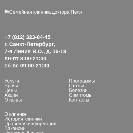
Основной минус в том, что такая работа чаще всего не бывает
диетолог!
простой и быстрой.
Это не то же самое, что просто пить таблетки, нормализующие
деятельность щитовидной железы или следовать строгому
меню, выданному диетологом.
+7 (812) 323-04-45
г. Санкт-Петербург,
Не все готовы на такую психологическую работу. Тем более,
понимая, что это может занять достаточно времени.
7-я Линия В.О., д. 16-18
пн-пт 8:00-21:00
сб-вс 09:00-21:00
Однако, важно другое – результат!
А результат работы с психологом по вопросу помощи при
Услуги
Программы
Врачи
Статьи
лишнем весе – это возможность решить эту проблему раз и
Цены
Болезни
навсегда.
Акции
Симптомы
Отзывы
Контакты
О клинике
История клиники
Правовая информация
Вакансии